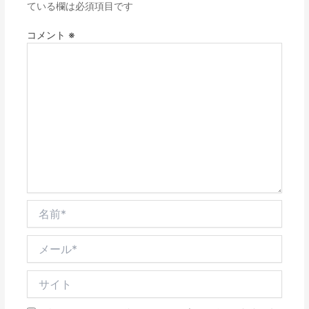
ている欄は必須項目です
コメント
※
名
前
*
メ
ー
ル
サ
*
イ
ト