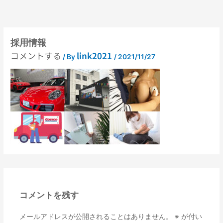
内
容
を
ス
キ
採用情報
ッ
コメントする
link2021
プ
/ By
/
2021/11/27
コメントを残す
メールアドレスが公開されることはありません。
※
が付い