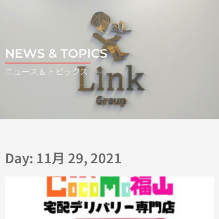
内
容
を
ス
キ
ッ
NEWS & TOPICS
プ
ニュース & トピックス
Day: 11月 29, 2021